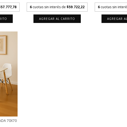
$57.777,78
6
cuotas sin interés de
$59.722,22
6
cuotas sin inter
RITO
AGREGAR AL CARRITO
AGREGAR A
ADA 70X70
.