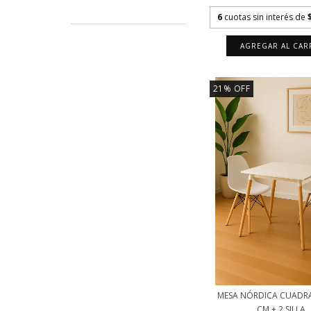
6
cuotas sin interés de
AGREGAR AL CAR
21
%
OFF
MESA NÓRDICA CUADR
CM + 2 SILLA..