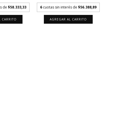
és de
$58.333,33
6
cuotas sin interés de
$56.388,89
L CARRITO
AGREGAR AL CARRITO