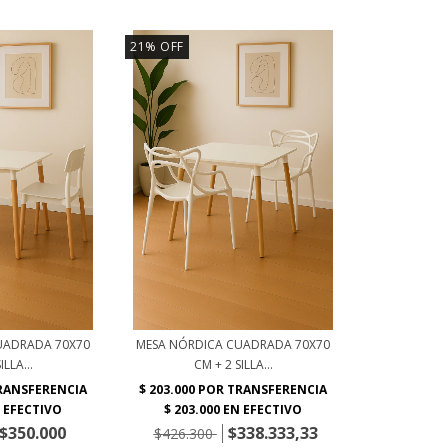
21
%
OFF
UADRADA 70X70
MESA NÓRDICA CUADRADA 70X70
ILLA...
CM + 2 SILLA...
$350.000
$338.333,33
$426.300