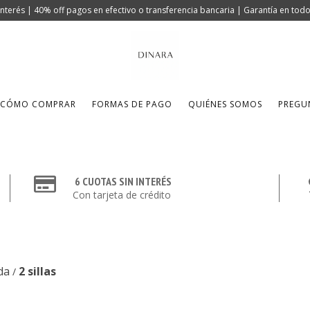
 interés | 40% off pagos en efectivo o transferencia bancaria | Garantía en to
CÓMO COMPRAR
FORMAS DE PAGO
QUIÉNES SOMOS
PREGU
6 CUOTAS SIN INTERÉS
Con tarjeta de crédito
da
2 sillas
/