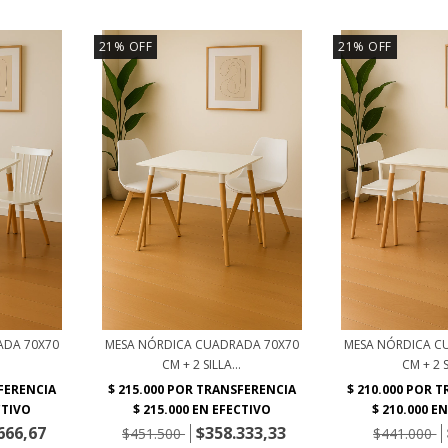
21
%
OFF
21
%
OFF
ADA 70X70
MESA NÓRDICA CUADRADA 70X70
MESA NÓRDICA C
.
CM + 2 SILLA...
CM + 2 S
666,67
$358.333,33
$451.500
$441.000