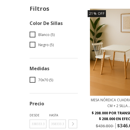
Filtros
21
%
OFF
Color De Sillas
Blanco (5)
Negro (5)
Medidas
70x70 (5)
MESA NÓRDICA CUADR
Precio
CM + 2 SILLA..
DESDE
HASTA
$346.
$436.800