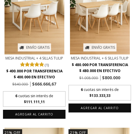
ENVÍO GRATIS
ENVÍO GRATIS
MESA INDUSTRIAL + 4 SILLAS TULIP
MESA INDUSTRIAL + 6 SILLAS TULIP
(1)
$800.000
$1.008.000
$666.666,67
$840.000
6
cuotas sin interés de
$133.333,33
6
cuotas sin interés de
$111.111,11
AGREGAR AL CARRITO
AGREGAR AL CARRITO
21
%
OFF
21
%
OFF