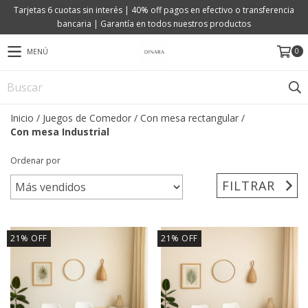
Tarjetas 6 cuotas sin interés | 40% off pagos en efectivo o transferencia
bancaria | Garantía en todos nuestros productos
0
MENÚ
Inicio
/
Juegos de Comedor
/
Con mesa rectangular
/
Con mesa Industrial
Ordenar por
FILTRAR
21
%
OFF
21
%
OFF