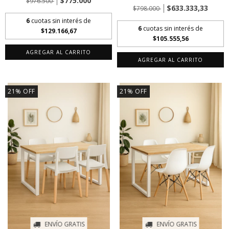
$775.000
$976.500
$633.333,33
$798.000
6
cuotas sin interés de
6
cuotas sin interés de
$129.166,67
$105.555,56
AGREGAR AL CARRITO
AGREGAR AL CARRITO
21
%
OFF
21
%
OFF
ENVÍO GRATIS
ENVÍO GRATIS