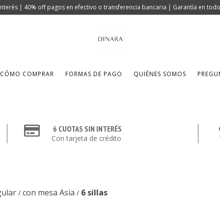
 interés | 40% off pagos en efectivo o transferencia bancaria | Garantía en to
CÓMO COMPRAR
FORMAS DE PAGO
QUIÉNES SOMOS
PREGU
6 CUOTAS SIN INTERÉS
Con tarjeta de crédito
ular
con mesa Asia
6 sillas
/
/