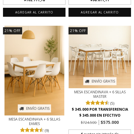
AGREGAR AL CARRITO
AGREGAR AL CARRITO
21
%
OFF
21
%
OFF
ENVÍO GRATIS
MESA ESCANDINAVA + 6 SILLAS
MASTER
(5)
ENVÍO GRATIS
MESA ESCANDINAVA + 6 SILLAS
$575.000
$724.500
EAMES
(9)