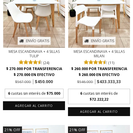
ENVÍO GRATIS
ENVÍO GRATIS
MESA ESCANDINAVA + 4 SILLAS
MESA ESCANDINAVA + 4 SILLAS
TULIP
MILAN
(24)
(11)
$450.000
$433.333,33
$567.000
$546.000
6
cuotas sin interés de
$75.000
6
cuotas sin interés de
$72.222,22
AGREGAR AL CARRITO
AGREGAR AL CARRITO
21
%
OFF
21
%
OFF