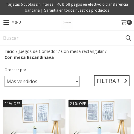
Tarjetas 6 cuotas sin interés | 40% off pagos en efectivo o transferencia
bancaria | Garantía en todos nuestros productos
0
MENÚ
Inicio
/
Juegos de Comedor
/
Con mesa rectangular
/
Con mesa Escandinava
Ordenar por
FILTRAR
21
%
OFF
21
%
OFF