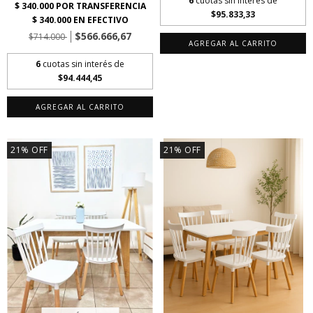
6
cuotas sin interés de
$95.833,33
$566.666,67
$714.000
AGREGAR AL CARRITO
6
cuotas sin interés de
$94.444,45
AGREGAR AL CARRITO
21
%
OFF
21
%
OFF