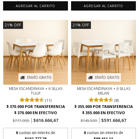
AGREGAR AL CARRITO
AGREGAR AL CARRITO
21
%
OFF
21
%
OFF
ENVÍO GRATIS
ENVÍO GRATIS
MESA ESCANDINAVA + 6 SILLAS
MESA ESCANDINAVA + 6 SILLAS
TULIP
MILAN
(11)
(8)
$616.666,67
$591.666,67
$777.000
$745.500
6
cuotas sin interés de
6
cuotas sin interés de
$102.777,78
$98.611,11