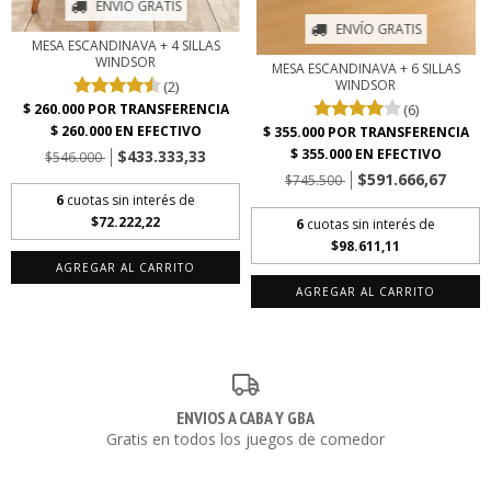
ENVÍO GRATIS
ENVÍO GRATIS
MESA ESCANDINAVA + 4 SILLAS
WINDSOR
MESA ESCANDINAVA + 6 SILLAS
WINDSOR
(2)
(6)
$433.333,33
$546.000
$591.666,67
$745.500
6
cuotas sin interés de
$72.222,22
6
cuotas sin interés de
$98.611,11
AGREGAR AL CARRITO
AGREGAR AL CARRITO
ENVIOS A CABA Y GBA
Gratis en todos los juegos de comedor