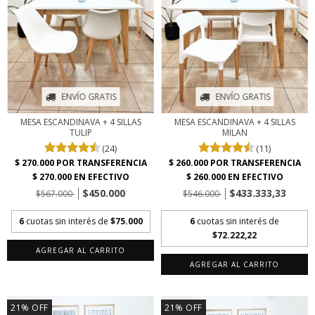
ENVÍO GRATIS
ENVÍO GRATIS
MESA ESCANDINAVA + 4 SILLAS
MESA ESCANDINAVA + 4 SILLAS
TULIP
MILAN
(24)
(11)
$450.000
$433.333,33
$567.000
$546.000
6
cuotas sin interés de
$75.000
6
cuotas sin interés de
$72.222,22
AGREGAR AL CARRITO
AGREGAR AL CARRITO
21
%
OFF
21
%
OFF