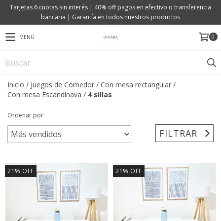
Tarjetas 6 cuotas sin interés | 40% off pagos en efectivo o transferencia
bancaria | Garantía en todos nuestros productos
0
MENÚ
Inicio
/
Juegos de Comedor
/
Con mesa rectangular
/
Con mesa Escandinava
/
4 sillas
Ordenar por
FILTRAR
21
%
OFF
21
%
OFF