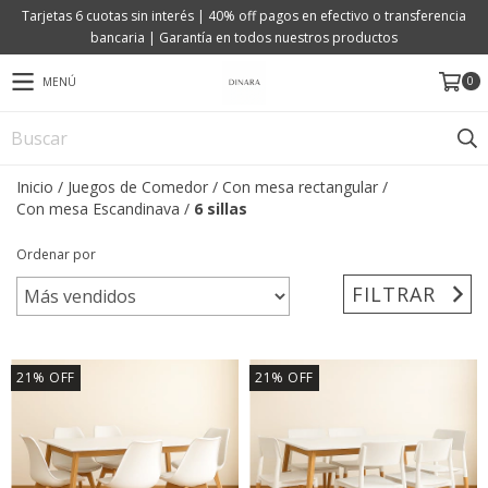
Tarjetas 6 cuotas sin interés | 40% off pagos en efectivo o transferencia
bancaria | Garantía en todos nuestros productos
0
MENÚ
Inicio
/
Juegos de Comedor
/
Con mesa rectangular
/
Con mesa Escandinava
/
6 sillas
Ordenar por
FILTRAR
21
%
OFF
21
%
OFF