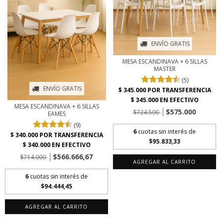
ENVÍO GRATIS
MESA ESCANDINAVA + 6 SILLAS
MASTER
(5)
ENVÍO GRATIS
MESA ESCANDINAVA + 6 SILLAS
$575.000
$724.500
EAMES
(9)
6
cuotas sin interés de
$95.833,33
$566.666,67
$714.000
AGREGAR AL CARRITO
6
cuotas sin interés de
$94.444,45
AGREGAR AL CARRITO