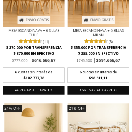
ENVÍO GRATIS
ENVÍO GRATIS
MESA ESCANDINAVA + 6 SILLAS
MESA ESCANDINAVA + 6 SILLAS
TULIP
MILAN
(11)
(8)
$616.666,67
$591.666,67
$777.000
$745.500
6
cuotas sin interés de
6
cuotas sin interés de
$102.777,78
$98.611,11
AGREGAR AL CARRITO
AGREGAR AL CARRITO
21
%
OFF
21
%
OFF