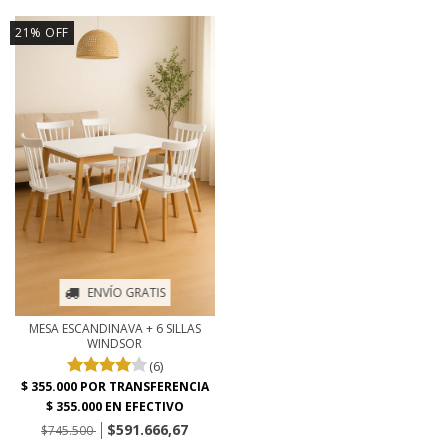
21
%
OFF
ENVÍO GRATIS
MESA ESCANDINAVA + 6 SILLAS
WINDSOR
(6)
$591.666,67
$745.500