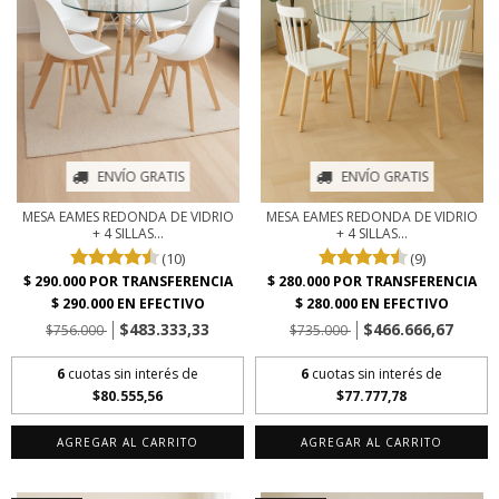
ENVÍO GRATIS
ENVÍO GRATIS
MESA EAMES REDONDA DE VIDRIO
MESA EAMES REDONDA DE VIDRIO
+ 4 SILLAS...
+ 4 SILLAS...
(10)
(9)
$483.333,33
$466.666,67
$756.000
$735.000
6
cuotas sin interés de
6
cuotas sin interés de
$80.555,56
$77.777,78
AGREGAR AL CARRITO
AGREGAR AL CARRITO