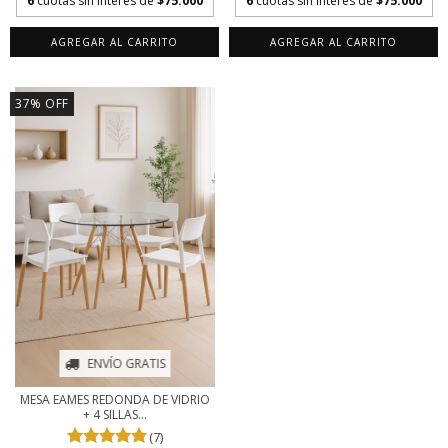
6
cuotas sin interés de
$75.000
6
cuotas sin interés de
$75.000
AGREGAR AL CARRITO
AGREGAR AL CARRITO
37
%
OFF
ENVÍO GRATIS
MESA EAMES REDONDA DE VIDRIO
+ 4 SILLAS...
(7)