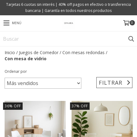
Tarjetas 6 cuotas sin interés | 40% off pagos en efectivo o transferencia
bancaria | Garantía en todos nuestros productos
0
MENÚ
Inicio
/
Juegos de Comedor
/
Con mesas redondas
/
Con mesa de vidrio
Ordenar por
FILTRAR
36
%
OFF
37
%
OFF