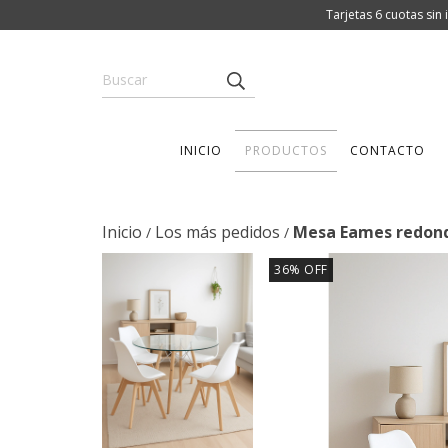
Tarjetas 6 cuotas sin
INICIO
PRODUCTOS
CONTACTO
Inicio
Los más pedidos
Mesa Eames redonda 
/
/
36
%
OFF