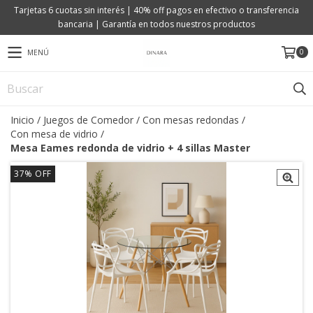
Tarjetas 6 cuotas sin interés | 40% off pagos en efectivo o transferencia
bancaria | Garantía en todos nuestros productos
0
MENÚ
Inicio
/
Juegos de Comedor
/
Con mesas redondas
/
Con mesa de vidrio
/
Mesa Eames redonda de vidrio + 4 sillas Master
37
%
OFF