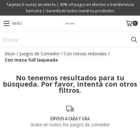
Tarjetas 6 cuotas sin interés | 40% off pagos en efectivo o transferencia
bancaria | Garantía en todos nuestros productos
0
MENÚ
Inicio
/
Juegos de Comedor
/
Con mesas redondas
/
Con mesa full laqueada
No tenemos resultados para tu
búsqueda. Por favor, intentá con otros
filtros.
ENVIOS A CABA Y GBA
Gratis en todos los juegos de comedor