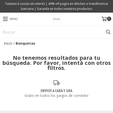
Tarjetas 6 cuotas sin interés | 40% off pagos en efectivo o transferencia
bancaria | Garantía en todos nuestros productos
0
MENÚ
Inicio
/
Banquetas
No tenemos resultados para tu
búsqueda. Por favor, intentá con otros
filtros.
ENVIOS A CABA Y GBA
Gratis en todos los juegos de comedor